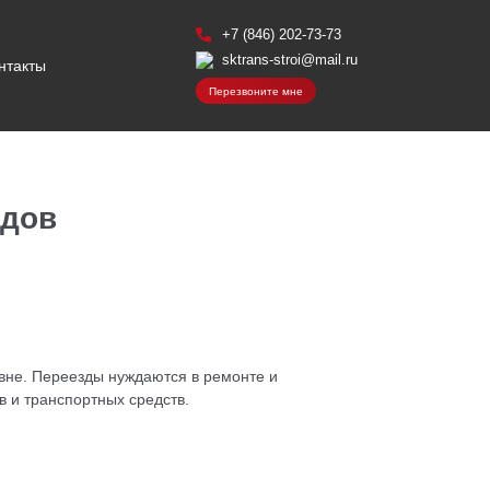
+7 (846) 202-73-73
sktrans-stroi@mail.ru
нтакты
Перезвоните мне
здов
вне. Переезды нуждаются в ремонте и
 и транспортных средств.