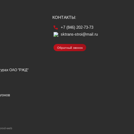
КОНТАКТЫ:
+7 (846) 202-73-73
sktrans-stroi@mail.ru
Обратный звонок
ктурах ОАО "РЖД"
агонов
orod-web