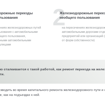
орожные переезды
Железнодорожные перее
льзования
необщего пользования
ениях железнодорожных путей
на пересечениях железнодорож
ьзования с автомобильными
автомобильными дорогами отд
бщего пользования,
предприятий или организаций 
ьными автомобильными
от форм собственности)
 улицами
сталкивается с такой работой, как ремонт переезда на желе
ти.
водить во время капитального ремонта железнодорожного пути и с
, как на подъездах к ней.